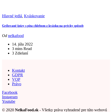
Hlavné jedlá
,
Kváskovanie
Grilované špízy s pita chlebom z kvásku na grécky spôsob
Od
nelkafood
14. júla 2022
3 mins Read
3 Zdielaní
Kontakt
GDPR
VOP
Právo
Facebook
Instagram
Youtube
© 2020
NelkaFood.sk
- Všetky práva vyhradené pre túto webovú