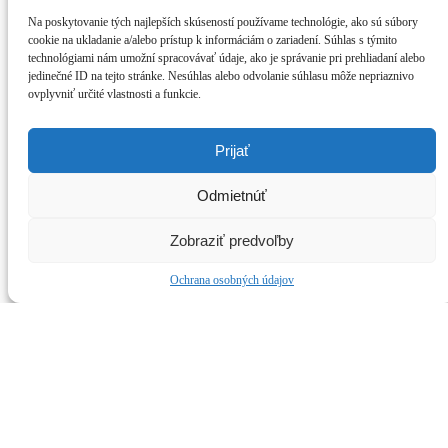
Na poskytovanie tých najlepších skúseností používame technológie, ako sú súbory
14. júla 2022
cookie na ukladanie a/alebo prístup k informáciám o zariadení. Súhlas s týmito
3 mins Read
technológiami nám umožní spracovávať údaje, ako je správanie pri prehliadaní alebo
3 Zdielaní
jedinečné ID na tejto stránke. Nesúhlas alebo odvolanie súhlasu môže nepriaznivo
ovplyvniť určité vlastnosti a funkcie.
Prijať
Odmietnúť
Zobraziť predvoľby
Ochrana osobných údajov
Hlavné jedlá