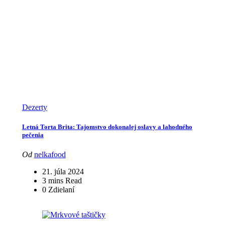
Dezerty
Letná Torta Brita: Tajomstvo dokonalej oslavy a lahodného
pečenia
Od
nelkafood
21. júla 2024
3 mins Read
0 Zdielaní