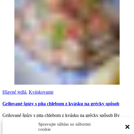
Hlavné jedlá
,
Kváskovanie
Grilované špízy s pita chlebom z kvásku na grécky spôsob
Grilované špízy s pita chlebom z kvásku na grécky spôsob By
NELKAFOOD Tento recept…
Spravujte súhlas so súbormi
cookie
Od
nelkafood