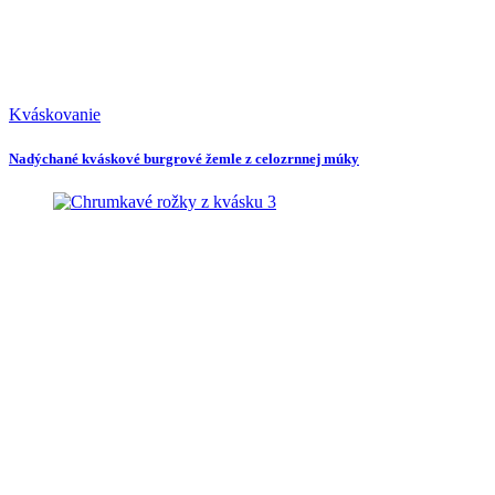
Kváskovanie
Nadýchané kváskové burgrové žemle z celozrnnej múky
3