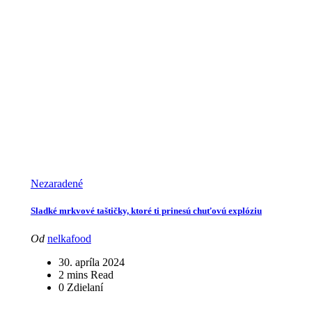
Nezaradené
Sladké mrkvové taštičky, ktoré ti prinesú chuťovú explóziu
Od
nelkafood
30. apríla 2024
2 mins Read
0 Zdielaní