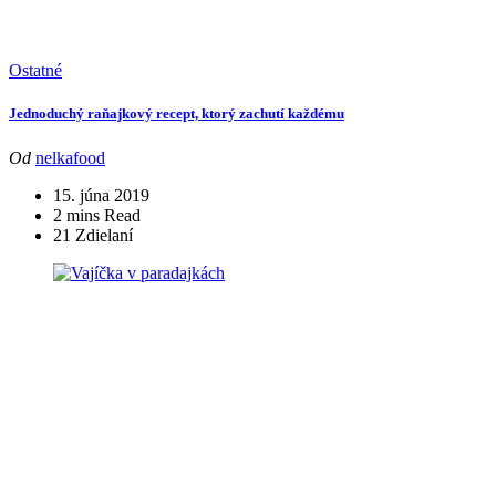
Ostatné
Jednoduchý raňajkový recept, ktorý zachutí každému
Od
nelkafood
15. júna 2019
2 mins Read
21 Zdielaní