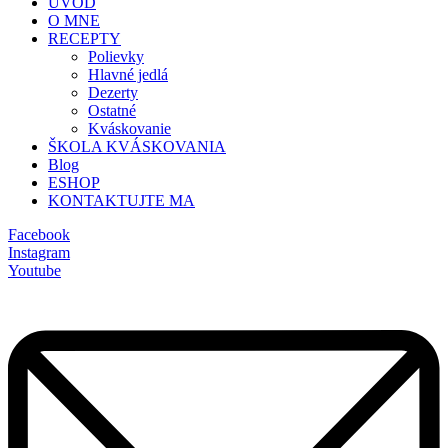
ÚVOD
O MNE
RECEPTY
Polievky
Hlavné jedlá
Dezerty
Ostatné
Kváskovanie
ŠKOLA KVÁSKOVANIA
Blog
ESHOP
KONTAKTUJTE MA
Facebook
Instagram
Youtube