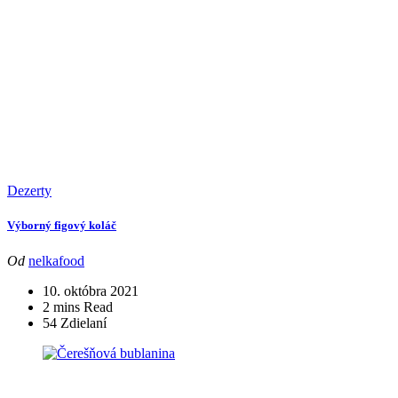
Dezerty
Výborný figový koláč
Od
nelkafood
10. októbra 2021
2 mins Read
54 Zdielaní