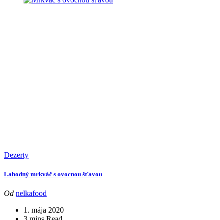
Dezerty
Lahodný mrkváč s ovocnou šťavou
Od
nelkafood
1. mája 2020
3 mins Read