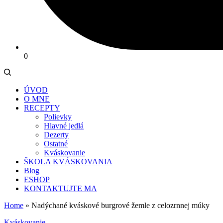
0
ÚVOD
O MNE
RECEPTY
Polievky
Hlavné jedlá
Dezerty
Ostatné
Kváskovanie
ŠKOLA KVÁSKOVANIA
Blog
ESHOP
KONTAKTUJTE MA
Home
»
Nadýchané kváskové burgrové žemle z celozrnnej múky
Kváskovanie