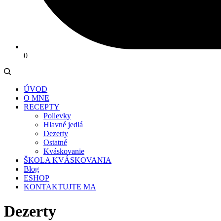
0
ÚVOD
O MNE
RECEPTY
Polievky
Hlavné jedlá
Dezerty
Ostatné
Kváskovanie
ŠKOLA KVÁSKOVANIA
Blog
ESHOP
KONTAKTUJTE MA
Dezerty