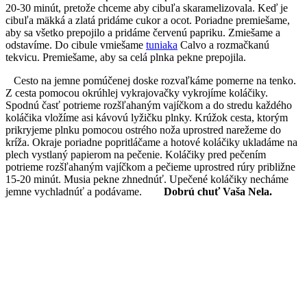
20-30 minút, pretože chceme aby cibuľa skaramelizovala. Keď je
cibuľa mäkká a zlatá pridáme cukor a ocot. Poriadne premiešame,
aby sa všetko prepojilo a pridáme červenú papriku. Zmiešame a
odstavíme. Do cibule vmiešame
tuniaka
Calvo a rozmačkanú
tekvicu. Premiešame, aby sa celá plnka pekne prepojila.
Cesto na jemne pomúčenej doske rozvaľkáme pomerne na tenko.
Z cesta pomocou okrúhlej vykrajovačky vykrojíme koláčiky.
Spodnú časť potrieme rozšľahaným vajíčkom a do stredu každého
koláčika vložíme asi kávovú lyžičku plnky. Krúžok cesta, ktorým
prikryjeme plnku pomocou ostrého noža uprostred narežeme do
kríža. Okraje poriadne popritláčame a hotové koláčiky ukladáme na
plech vystlaný papierom na pečenie. Koláčiky pred pečením
potrieme rozšľahaným vajíčkom a pečieme uprostred rúry približne
15-20 minút. Musia pekne zhnednúť. Upečené koláčiky necháme
jemne vychladnúť a podávame.
Dobrú chuť Vaša Nela.