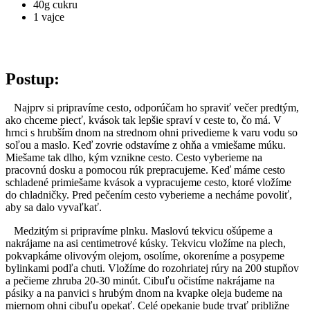
40g cukru
1 vajce
Postup:
Najprv si pripravíme cesto, odporúčam ho spraviť večer predtým,
ako chceme piecť, kvások tak lepšie spraví v ceste to, čo má. V
hrnci s hrubším dnom na strednom ohni privedieme k varu vodu so
soľou a maslo. Keď zovrie odstavíme z ohňa a vmiešame múku.
Miešame tak dlho, kým vznikne cesto. Cesto vyberieme na
pracovnú dosku a pomocou rúk prepracujeme. Keď máme cesto
schladené primiešame kvások a vypracujeme cesto, ktoré vložíme
do chladničky. Pred pečením cesto vyberieme a necháme povoliť,
aby sa dalo vyvaľkať.
Medzitým si pripravíme plnku. Maslovú tekvicu ošúpeme a
nakrájame na asi centimetrové kúsky. Tekvicu vložíme na plech,
pokvapkáme olivovým olejom, osolíme, okoreníme a posypeme
bylinkami podľa chuti. Vložíme do rozohriatej rúry na 200 stupňov
a pečieme zhruba 20-30 minút. Cibuľu očistíme nakrájame na
pásiky a na panvici s hrubým dnom na kvapke oleja budeme na
miernom ohni cibuľu opekať. Celé opekanie bude trvať približne