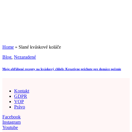
Home
»
Slané kváskové koláče
Blog
,
Nezaradené
Moje obľúbené recepty na kváskový chlieb: Kreatívne príchute pre domáce pečenie
Kontakt
GDPR
VOP
Právo
Facebook
Instagram
Youtube