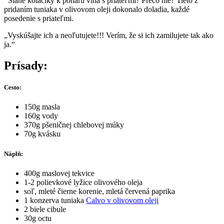
Slané koláčiky k poháru vína s priateľmi? Prečo nie? Tieto z
pridaním tuniaka v olivovom oleji dokonalo doladia, každé
posedenie s priateľmi.
„Vyskúšajte ich a neoľutujete!!! Verím, že si ich zamilujete tak ako
ja.“
Prísady:
Cesto:
150g masla
160g vody
370g pšeničnej chlebovej múky
70g kvásku
Náplň:
400g maslovej tekvice
1-2 polievkové lyžice olivového oleja
soľ, mleté čierne korenie, mletá červená paprika
1 konzerva tuniaka
Calvo v olivovom oleji
2 biele cibule
30g octu