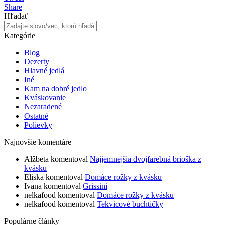
Share
Hľadať
Kategórie
Blog
Dezerty
Hlavné jedlá
Iné
Kam na dobré jedlo
Kváskovanie
Nezaradené
Ostatné
Polievky
Najnovšie komentáre
Alžbeta
komentoval
Najjemnejšia dvojfarebná brioška z
kvásku
Eliska
komentoval
Domáce rožky z kvásku
Ivana
komentoval
Grissini
nelkafood
komentoval
Domáce rožky z kvásku
nelkafood
komentoval
Tekvicové buchtičky
Populárne články