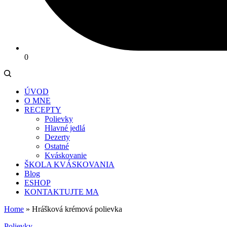
0
ÚVOD
O MNE
RECEPTY
Polievky
Hlavné jedlá
Dezerty
Ostatné
Kváskovanie
ŠKOLA KVÁSKOVANIA
Blog
ESHOP
KONTAKTUJTE MA
Home
»
Hrášková krémová polievka
Polievky